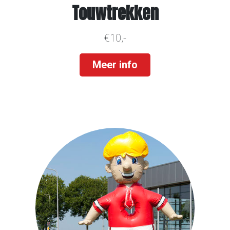
Touwtrekken
€10,-
Meer info