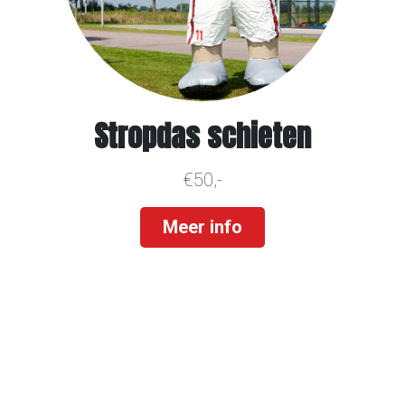
Stropdas schieten
€50,-
Meer info