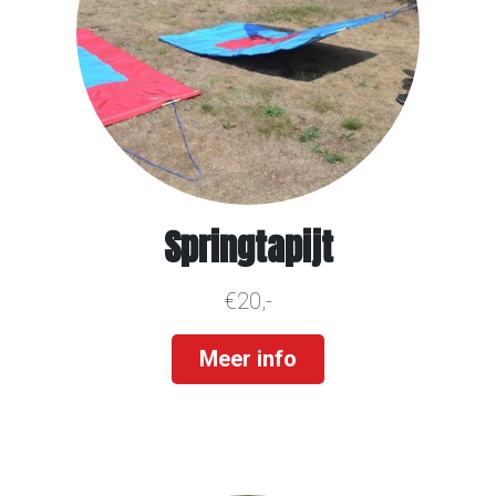
Springtapijt
€20,-
Meer info