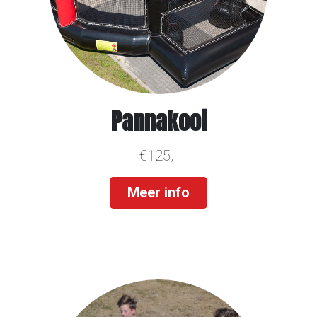
Pannakooi
€125,-
Meer info