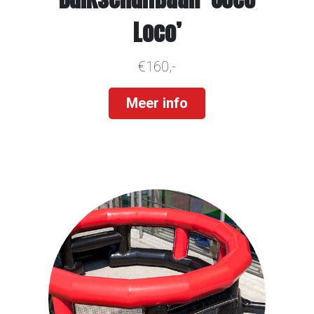
Loco’
€160,-
Meer info