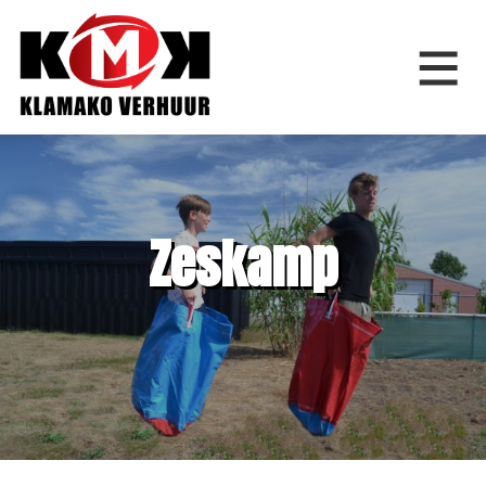
Home
Zeskamp
Springkussens
Feestfiguren
Feestartikelen
Bouwverhuur