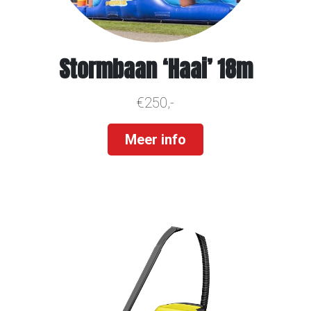
Stormbaan ‘Haai’ 18m
€250,-
Meer info