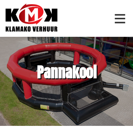
Home
Pannakooi
Springkussens
Feestfiguren
Feestartikelen
Bouwverhuur