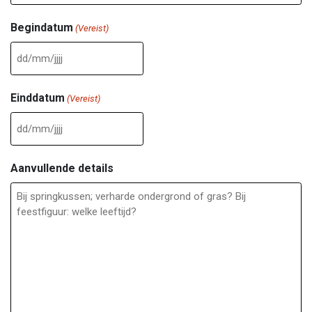
Begindatum
(Vereist)
DD
slash
Einddatum
(Vereist)
MM
slash
DD
JJJJ
slash
Aanvullende details
MM
slash
JJJJ