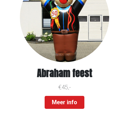
Abraham feest
€45,-
Meer info