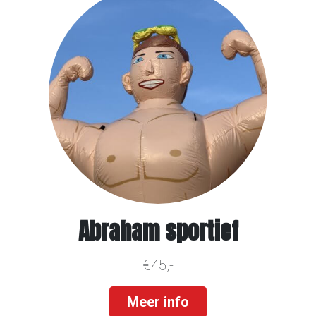
Abraham sportief
€45,-
Meer info