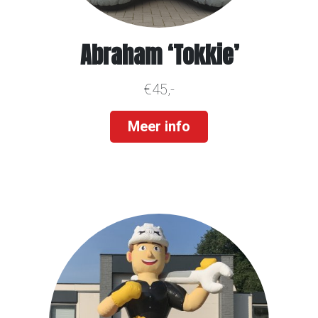
Abraham ‘Tokkie’
€45,-
Meer info