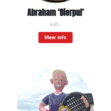
Abraham ‘Bierpul’
€45,-
Meer info