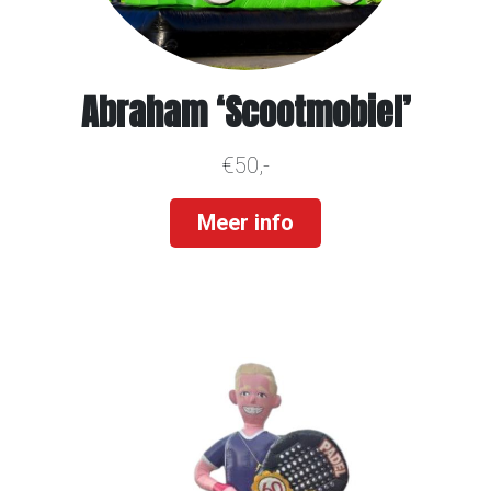
Abraham ‘Scootmobiel’
€50,-
Meer info