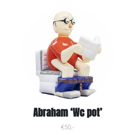
Abraham ‘Wc pot’
€50,-