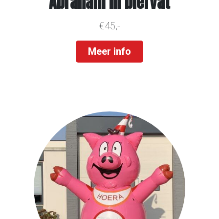
Abraham in biervat
€45,-
Meer info