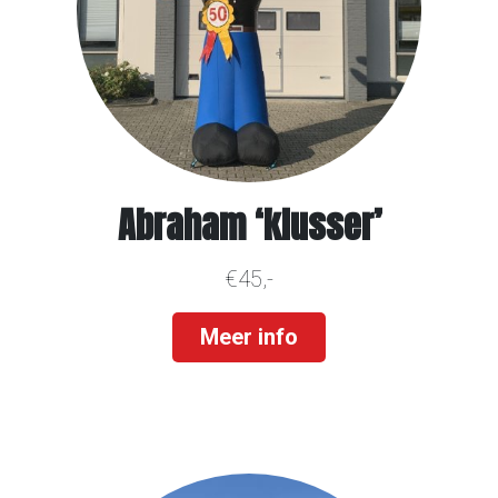
Abraham ‘klusser’
€45,-
Meer info