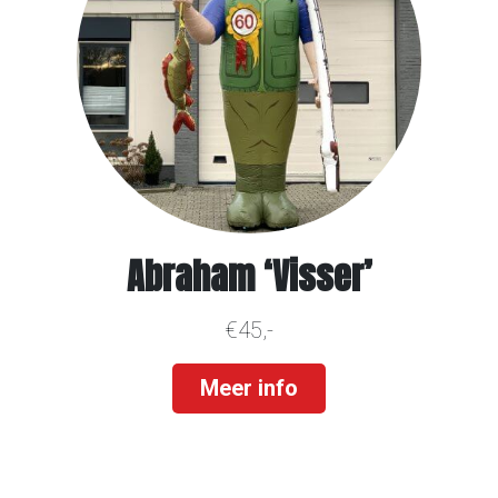
Abraham ‘Visser’
€45,-
Meer info