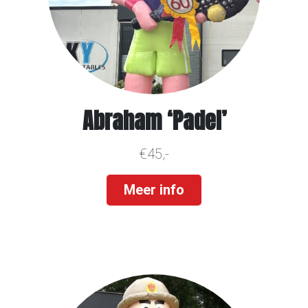
Abraham ‘Padel’
€45,-
Meer info