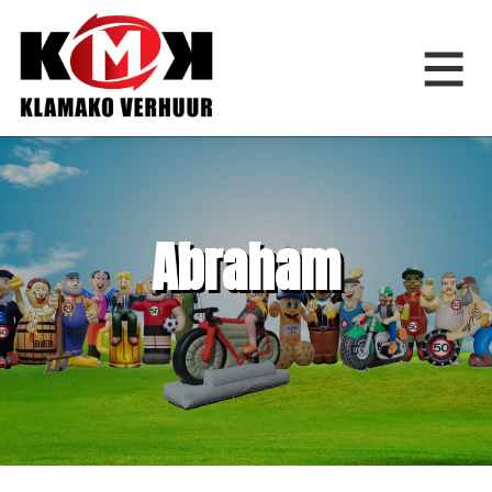
Home
Abraham
Springkussens
Feestfiguren
Feestartikelen
Bouwverhuur