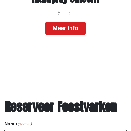
€115,-
Meer info
Reserveer Feestvarken
Naam
(Vereist)