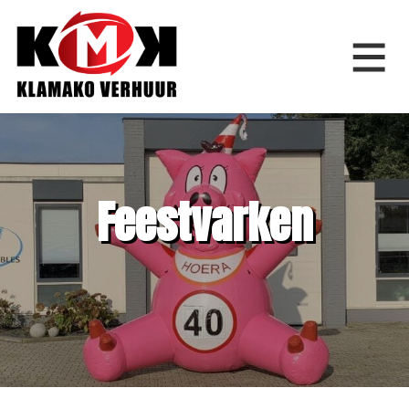
Home
Feestvarken
Springkussens
Feestfiguren
Feestartikelen
Bouwverhuur