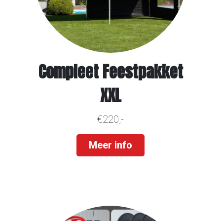
Compleet Feestpakket
XXL
€220,-
Meer info