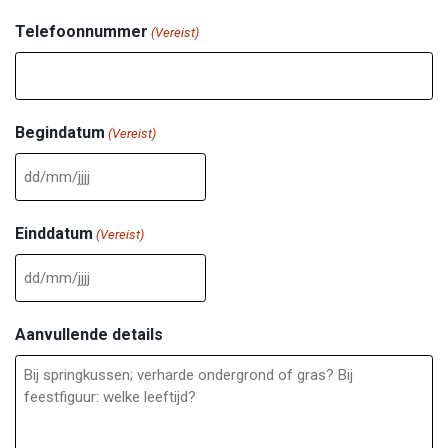
Telefoonnummer
(Vereist)
Begindatum
(Vereist)
DD
slash
Einddatum
(Vereist)
MM
slash
DD
JJJJ
slash
Aanvullende details
MM
slash
JJJJ