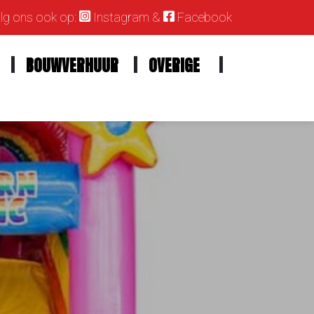
g ons ook op:
Instagram
&
Facebook
BOUWVERHUUR
OVERIGE