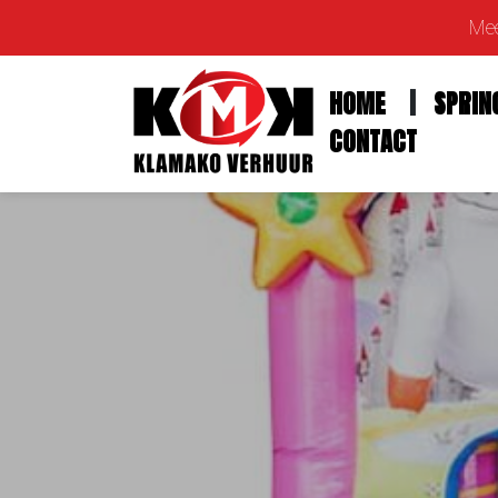
Mee
HOME
SPRIN
CONTACT
Home
Springkussens
Feestfiguren
Feestartikelen