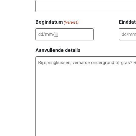
Begindatum
Eindda
(Vereist)
DD
DD
slash
slash
Aanvullende details
MM
MM
slash
slash
JJJJ
JJJJ