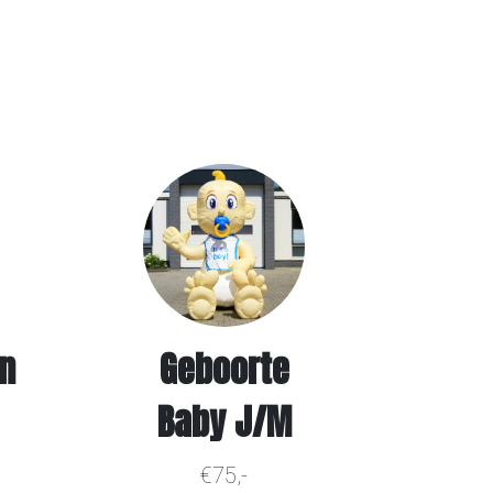
n
Geboorte
Baby J/M
€75,-