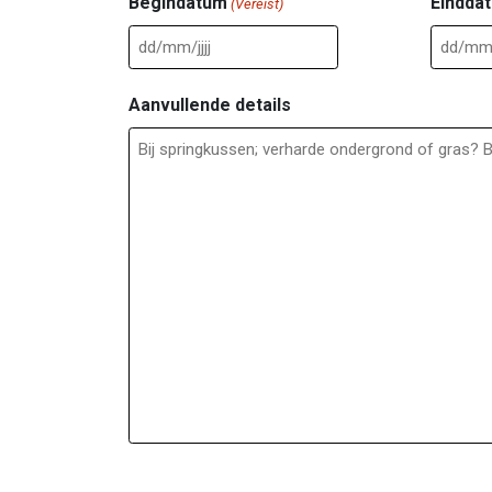
DD
DD
slash
slash
Aanvullende details
MM
MM
slash
slash
JJJJ
JJJJ