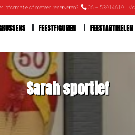
r informatie of meteen reserveren?
06 – 53914619
Vol
GKUSSENS
FEESTFIGUREN
FEESTARTIKELEN
Sarah sportief