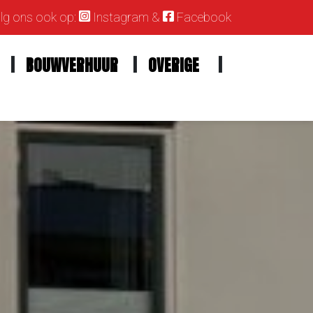
g ons ook op:
Instagram
&
Facebook
BOUWVERHUUR
OVERIGE