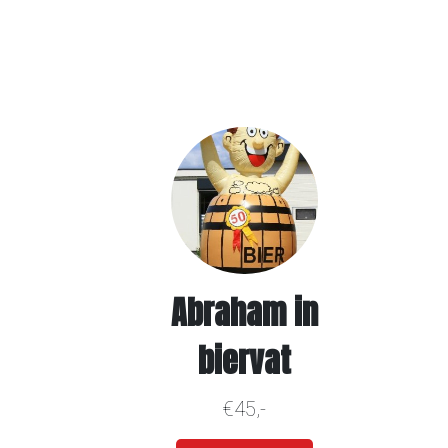
Abraham in
biervat
€45,-
Meer info