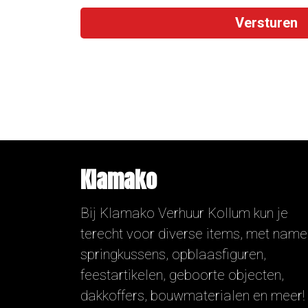
Klamako
Bij Klamako Verhuur Kollum kun je
terecht voor diverse items, met name
springkussens, opblaasfiguren,
feestartikelen, geboorte objecten,
dakkoffers, bouwmaterialen en meer!