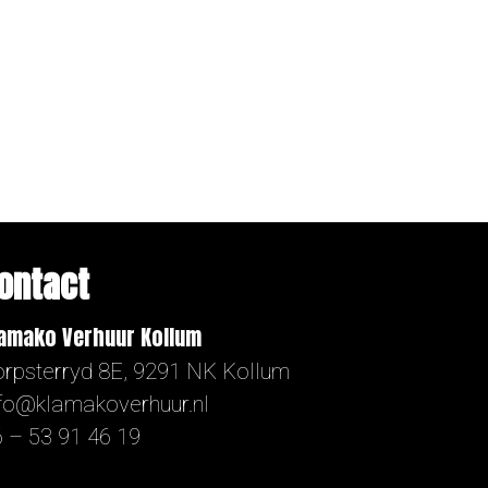
ontact
amako Verhuur Kollum
rpsterryd 8E, 9291 NK Kollum
nfo@klamakoverhuur.nl
 – 53 91 46 19