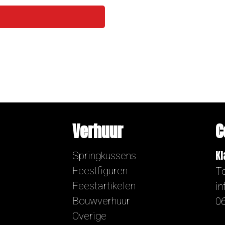
Verhuur
C
Kl
Springkussens
Feestfiguren
To
Feestartikelen
i
Bouwverhuur
06
Overige