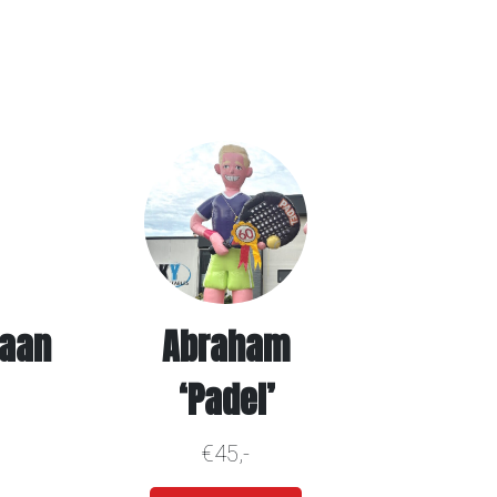
baan
Abraham
‘Padel’
€45,-
Meer info