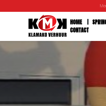
Mee
HOME
SPRIN
CONTACT
Home
Springkussens
Feestfiguren
Feestartikelen