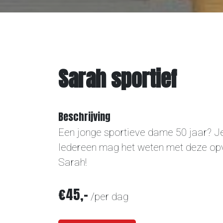
Bouwverhuur
Overige
Sarah sportief
Contact
Beschrijving
Een jonge sportieve dame 50 jaar? Je
Iedereen mag het weten met deze opv
Sarah!
€45,-
/per dag