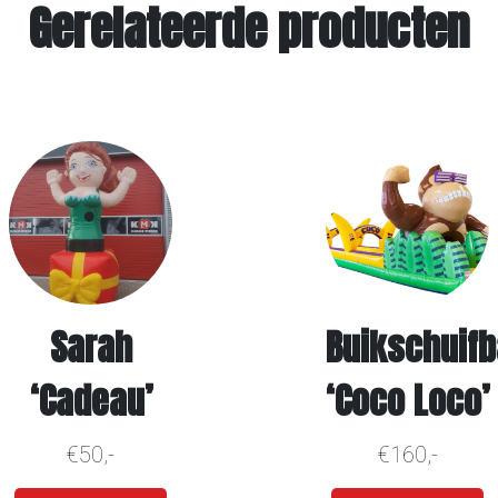
Sarah
Buikschuif
‘Cadeau’
‘Coco Loco’
€50,-
€160,-
Meer info
Meer info