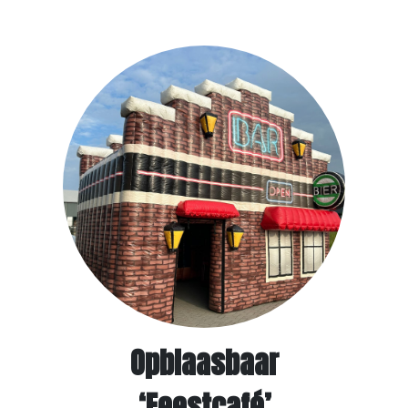
Opblaasbaar
‘Feestcafé’