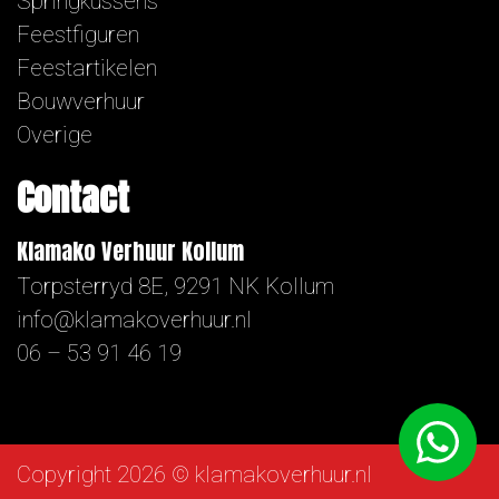
Springkussens
Feestfiguren
Feestartikelen
Bouwverhuur
Overige
Contact
Klamako Verhuur Kollum
Torpsterryd 8E, 9291 NK Kollum
info@klamakoverhuur.nl
06 – 53 91 46 19
Copyright 2026 © klamakoverhuur.nl