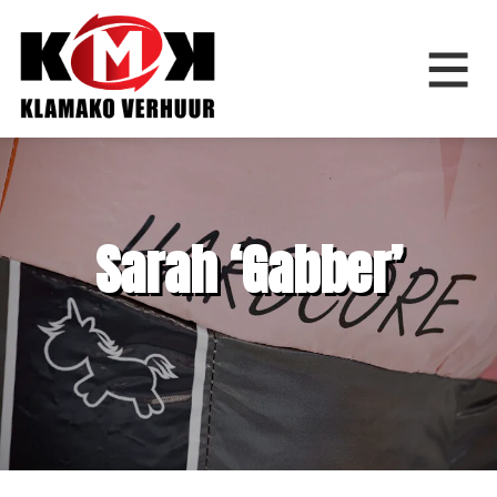
Home
Sarah ‘Gabber’
Springkussens
Feestfiguren
Feestartikelen
Bouwverhuur