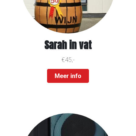
Sarah in vat
€45,-
Meer info