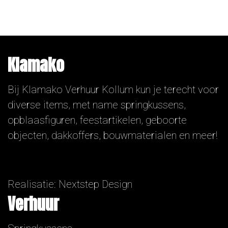
Klamako
Bij Klamako Verhuur Kollum kun je terecht voor
diverse items, met name springkussens,
opblaasfiguren, feestartikelen, geboorte
objecten, dakkoffers, bouwmaterialen en meer!
Realisatie:
Nextstep Design
Verhuur