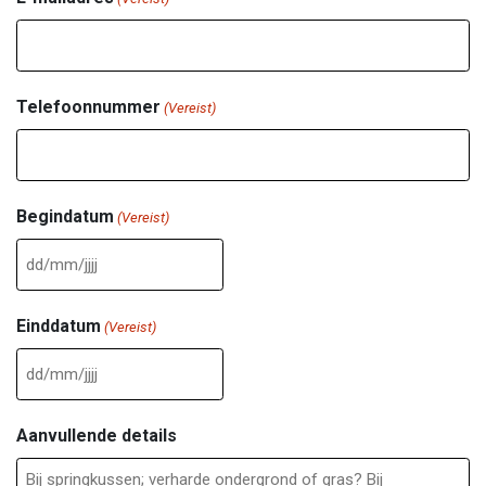
Telefoonnummer
(Vereist)
Begindatum
(Vereist)
DD
slash
Einddatum
(Vereist)
MM
slash
DD
JJJJ
slash
Aanvullende details
MM