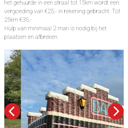
het gehuurde in een straal tot 15km wordt een
vergoeding van €25,- in rekening gebracht. Tot
25km €35,-.
Hulp van minimaal 2 man is nodig bij het
plaatsen en afbreken.