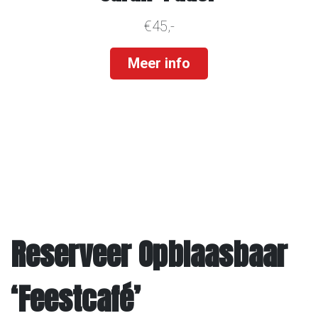
Sarah ‘Padel’
€45,-
Meer info