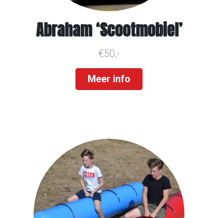
Abraham ‘Scootmobiel’
€50,-
Meer info