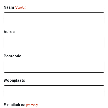
Reserveer Opblaasbaar
‘Feestcafé’
Naam
(Vereist)
Adres
Postcode