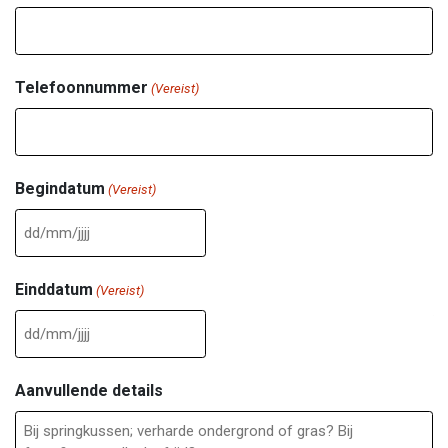
Woonplaats
E-mailadres
(Vereist)
Telefoonnummer
(Vereist)
Begindatum
(Vereist)
DD
slash
Einddatum
(Vereist)
MM