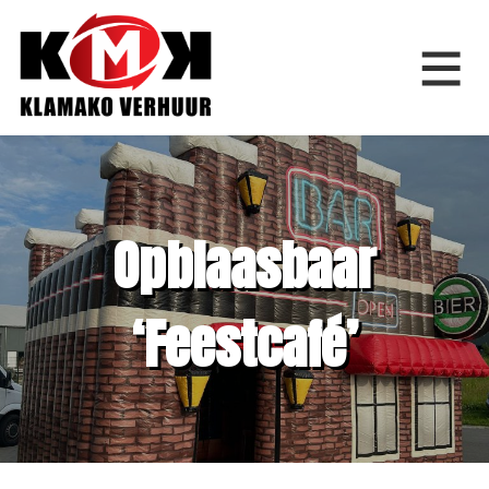
Home
Opblaasbaar
Springkussens
‘Feestcafé’
Feestfiguren
Feestartikelen
Bouwverhuur