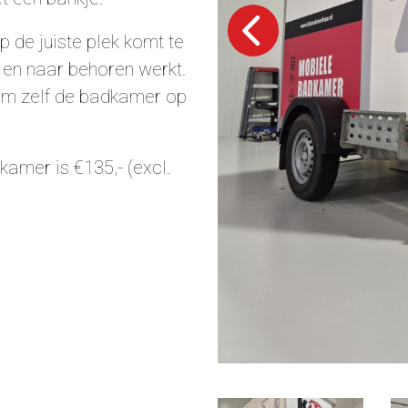
 de juiste plek komt te
 en naar behoren werkt.
 om zelf de badkamer op
amer is €135,- (excl.