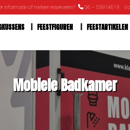
r informatie of meteen reserveren?
06 – 53914619
Vol
GKUSSENS
FEESTFIGUREN
FEESTARTIKELEN
Mobiele Badkamer