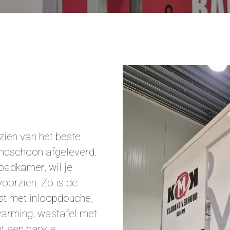
zien van het beste
andschoon afgeleverd.
 badkamer, wil je
voorzien. Zo is de
st met inloopdouche,
rwarming, wastafel met
t een bankje.