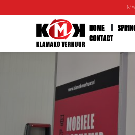
Mee
HOME
SPRIN
CONTACT
Home
Springkussens
Feestfiguren
Feestartikelen