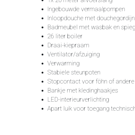
1x 20 meter afvoerslang
Ingebouwde vermaalpompen
Inloopdouche met douchegordijn
Badmeubel met wasbak en spieg
26 liter boiler
Draai-kiepraam
Ventilator/afzuiging
Verwarming
Stabiele steunpoten
Stopcontact voor föhn of andere
Bankje met kledinghaakjes
LED-interieurverlichting
Apart luik voor toegang technisc