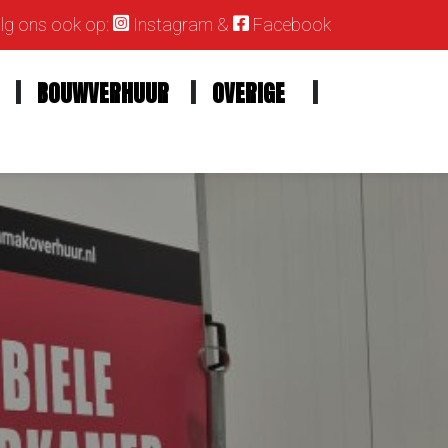
g ons ook op:
Instagram
&
Facebook
BOUWVERHUUR
OVERIGE