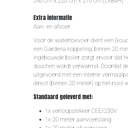
240 cm x 220 cm x 270 cm (LxBxH)
Extra informatie
Aan- en afvoer:
Voor de watertoevoer dient een (kou
een Gardena koppeling, binnen 20 met
ingebouwde boiler zorgt ervoor dat h
douchen wordt verwarmd. Doordat d
uitgevoerd met een interne vermaalp
direct (binnen 20 meter) op het riool
Standaard geleverd met:
1x verloopstekker CEE/230V
1x 20 meter aanvoerslang