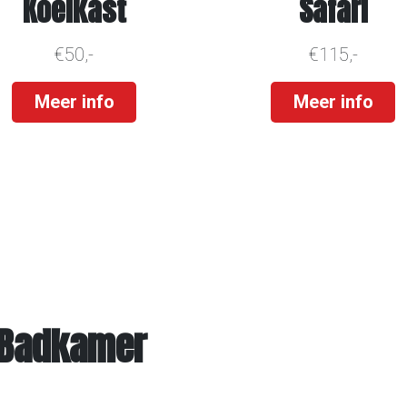
Koelkast
Safari
€50,-
€115,-
Meer info
Meer info
 Badkamer