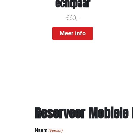
echtpaar
€60,-
Meer info
Reserveer Mobiele
Naam
(Vereist)