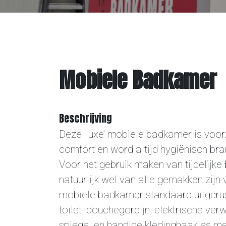
Bouwverhuur
Overige
Mobiele Badkamer
Contact
Beschrijving
Deze ‘luxe’ mobiele badkamer is voor
comfort en word altijd hygiënisch br
Voor het gebruik maken van tijdelijke
natuurlijk wel van alle gemakken zijn 
mobiele badkamer standaard uitgeru
toilet, douchegordijn, elektrische ve
spiegel en handige kledinghaakjes me