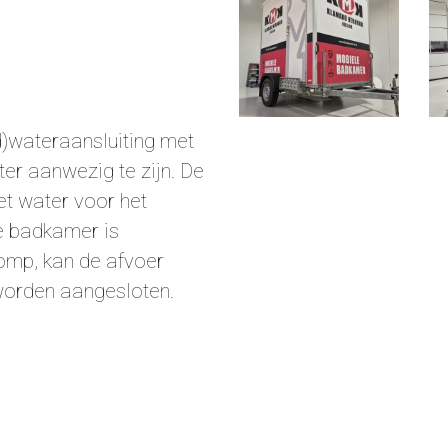
d)wateraansluiting met
er aanwezig te zijn. De
et water voor het
e badkamer is
omp, kan de afvoer
 worden aangesloten.