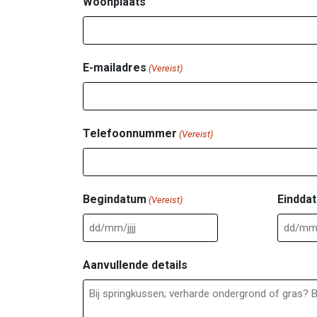
Woonplaats
E-mailadres
(Vereist)
Telefoonnummer
(Vereist)
Begindatum
Eindda
(Vereist)
DD
DD
slash
slash
Aanvullende details
MM
MM
slash
slash