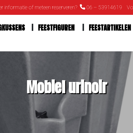
r informatie of meteen reserveren?
06 – 53914619
Vol
GKUSSENS
FEESTFIGUREN
FEESTARTIKELEN
Mobiel urinoir