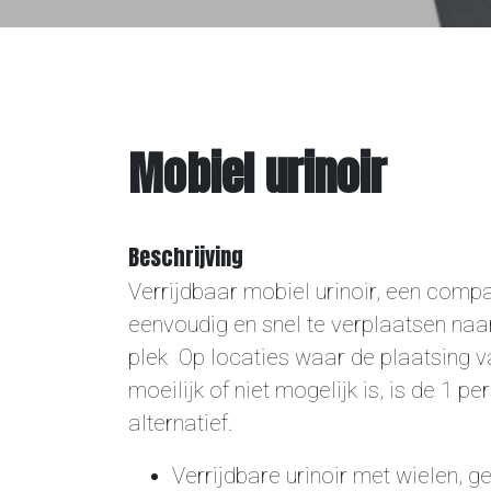
Bouwverhuur
Overige
Mobiel urinoir
Contact
Beschrijving
Verrijdbaar mobiel urinoir, een compac
eenvoudig en snel te verplaatsen naa
plek Op locaties waar de plaatsing v
moeilijk of niet mogelijk is, is de 1 p
alternatief.
Verrijdbare urinoir met wielen, g