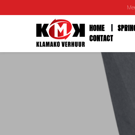
Mee
HOME
SPRIN
CONTACT
Home
Springkussens
Feestfiguren
Feestartikelen