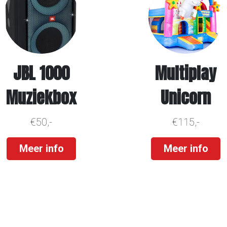
JBL 1000
Multiplay
Muziekbox
Unicorn
€50,-
€115,-
Meer info
Meer info