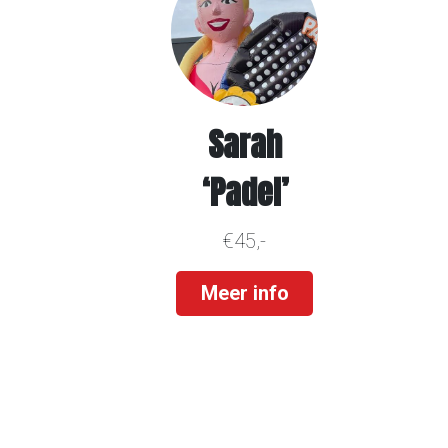
Sarah
‘Padel’
€45,-
Meer info