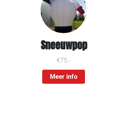
Sneeuwpop
€75,-
Meer info