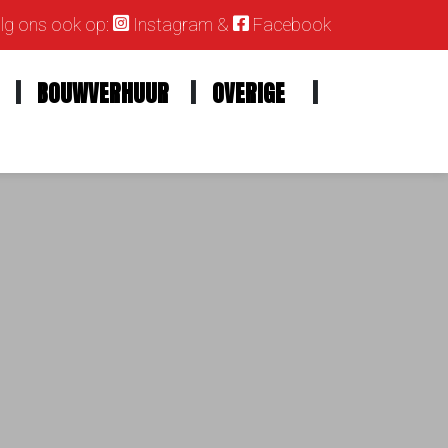
g ons ook op:
Instagram
&
Facebook
BOUWVERHUUR
OVERIGE