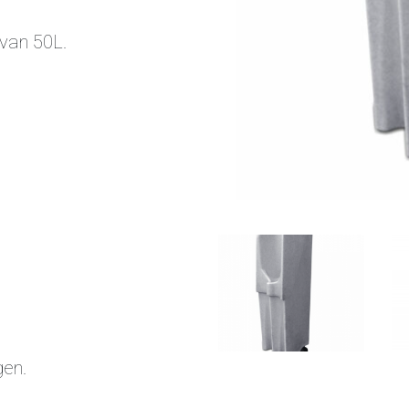
 van 50L.
gen.